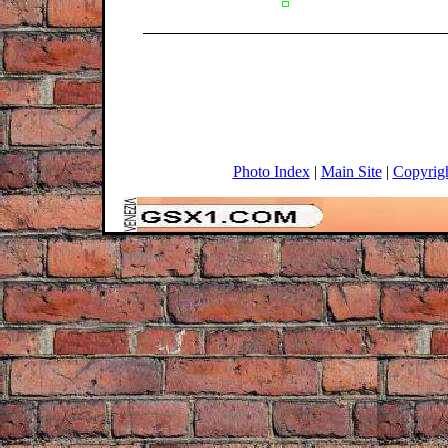
Photo Index
|
Main Site
|
Copyrig