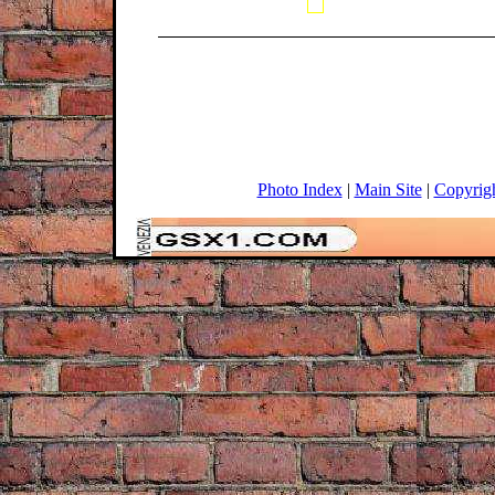
Photo Index
|
Main Site
|
Copyrig