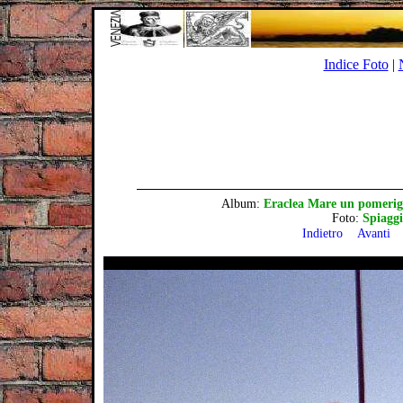
Indice Foto
|
Album:
Eraclea Mare un pomerigg
Foto:
Spiaggi
Indietro
Avanti