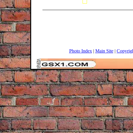
Photo Index
|
Main Site
|
Copyrig