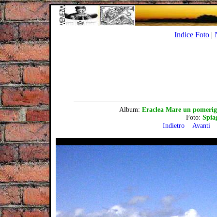
Indice Foto
|
Album:
Eraclea Mare un pomerigg
Foto:
Spia
Indietro
Avanti