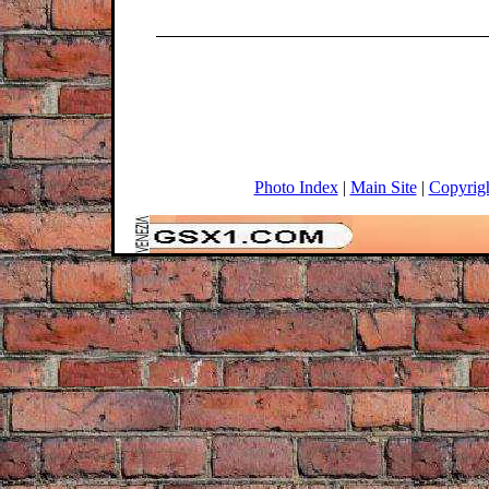
Photo Index
|
Main Site
|
Copyrig